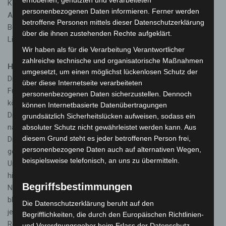
erhobenen, genutzten und verarbeiteten
Kontrolle der verlinkten Seiten ist jedoch ohne konkrete
personenbezogenen Daten informieren. Ferner werden
Anhaltspunkte einer Rechtsverletzung nicht zumutbar. Bei
betroffene Personen mittels dieser Datenschutzerklärung
Bekanntwerden von Rechtsverletzungen werden wir derartige
über die ihnen zustehenden Rechte aufgeklärt.
Links umgehend entfernen.
Wir haben als für die Verarbeitung Verantwortlicher
zahlreiche technische und organisatorische Maßnahmen
Haftung für Inhalt:
umgesetzt, um einen möglichst lückenlosen Schutz der
Die Inhalte unserer Seiten wurden mit größter Sorgfalt erstellt.
über diese Internetseite verarbeiteten
Für die Richtigkeit, Vollständigkeit und Aktualität der Inhalte
personenbezogenen Daten sicherzustellen. Dennoch
können wir jedoch keine Gewähr übernehmen. Als
können Internetbasierte Datenübertragungen
Diensteanbieter sind wir für eigene Inhalte auf diesen Seiten
grundsätzlich Sicherheitslücken aufweisen, sodass ein
nach den allgemeinen Gesetzen verantwortlich. Wir sind als
absoluter Schutz nicht gewährleistet werden kann. Aus
diesem Grund steht es jeder betroffenen Person frei,
Diensteanbieter jedoch nicht verpflichtet, übermittelte oder
personenbezogene Daten auch auf alternativen Wegen,
gespeicherte fremde Informationen zu überwachen oder nach
beispielsweise telefonisch, an uns zu übermitteln.
Umständen zu forschen, die auf eine rechtswidrige Tätigkeit
hinweisen. Verpflichtungen zur Entfernung oder Sperrung der
Begriffsbestimmungen
Nutzung von Informationen nach den allgemeinen Gesetzen
bleiben hiervon unberührt. Eine diesbezügliche Haftung ist
Die Datenschutzerklärung beruht auf den
jedoch erst ab dem Zeitpunkt der Kenntnis einer konkreten
Begrifflichkeiten, die durch den Europäischen Richtlinien-
Rechtsverletzung möglich. Bei Bekanntwerden von
und Verordnungsgeber beim Erlass der Datenschutz-