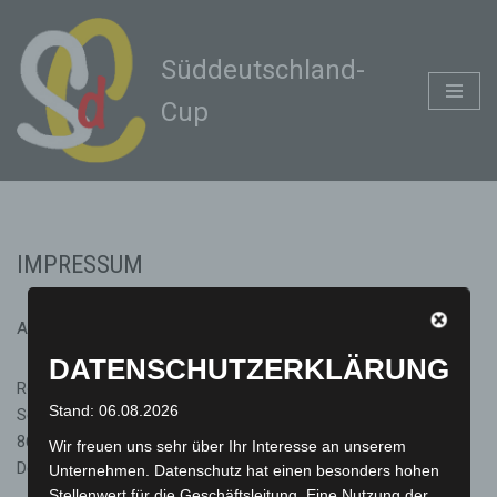
Zum
Süddeutschland-
Inhalt
Cup
springen
IMPRESSUM
Angaben gemäß § 5 DDG
DATENSCHUTZERKLÄRUNG
Ronny Stiffel
Stand: 06.08.2026
Schwaigweg 22
86928 Hofstetten
Wir freuen uns sehr über Ihr Interesse an unserem
Deutschland
Unternehmen. Datenschutz hat einen besonders hohen
Stellenwert für die Geschäftsleitung. Eine Nutzung der