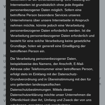
Internetseiten ist grundsätzlich ohne jede Angabe
Vertreten durch:
Ronny Stiffel
personenbezogener Daten möglich. Sofern eine
betroffene Person besondere Services unseres
Kontakt:
Unternehmens über unsere Internetseite in Anspruch
Telefon: 01738099712
nehmen möchte, könnte jedoch eine Verarbeitung
E-Mail:
webmaster
@
sueddeutschlandcup.de
personenbezogener Daten erforderlich werden. Ist die
Verarbeitung personenbezogener Daten erforderlich und
besteht für eine solche Verarbeitung keine gesetzliche
Haftungsausschluss
Grundlage, holen wir generell eine Einwilligung der
betroffenen Person ein.
Haftung für Links:
Die Verarbeitung personenbezogener Daten,
Unser Angebot enthält Links zu externen Webseiten Dritter, auf
beispielsweise des Namens, der Anschrift, E-Mail-
deren Inhalte wir keinen Einfluss haben. Deshalb können wir für
Adresse oder Telefonnummer einer betroffenen Person,
diese fremden Inhalte auch keine Gewähr übernehmen. Für die
erfolgt stets im Einklang mit der Datenschutz-
Inhalte der verlinkten Seiten ist stets der jeweilige Anbieter oder
Grundverordnung und in Übereinstimmung mit den für
Betreiber der Seiten verantwortlich. Die verlinkten Seiten wurden
uns geltenden landesspezifischen
zum Zeitpunkt der Verlinkung auf mögliche Rechtsverstöße
Datenschutzbestimmungen. Mittels dieser
Datenschutzerklärung möchte unser Unternehmen die
überprüft. Rechtswidrige Inhalte waren zum Zeitpunkt der
Öffentlichkeit über Art, Umfang und Zweck der von uns
Verlinkung nicht erkennbar. Eine permanente inhaltliche