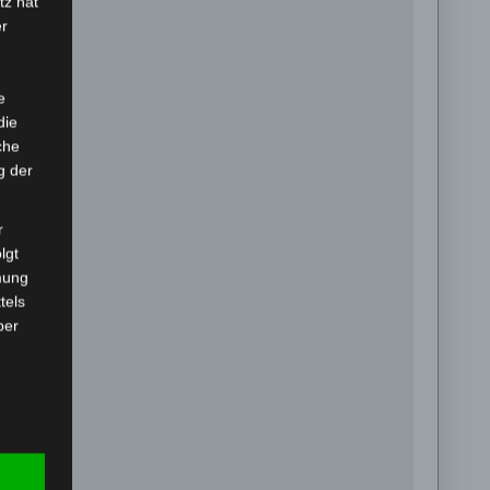
tz hat
er
e
die
che
g der
r
lgt
mung
tels
ber
mittels
d
chutz