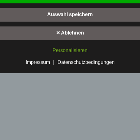
zustellen. Dennoch können Internetbasierte Datenübertragungen
ätzlich Sicherheitslücken aufweisen, sodass ein absoluter Schutz nicht
Auswahl speichern
leistet werden kann. Aus diesem Grund steht es jeder betroffenen Pe
personenbezogene Daten auch auf alternativen Wegen, beispielsweise
nisch, an uns zu übermitteln.
✕ Ablehnen
riffsbestimmungen
Personalisieren
tenschutzerklärung beruht auf den Begrifflichkeiten, die durch den
Impressum
|
Datenschutzbedingungen
ischen Richtlinien- und Verordnungsgeber beim Erlass der Datenschut
verordnung (DS-GVO) verwendet wurden. Unsere Datenschutzerklärun
 für die Öffentlichkeit als auch für unsere Kunden und Geschäftspartne
h lesbar und verständlich sein. Um dies zu gewährleisten, möchten wir
rwendeten Begrifflichkeiten erläutern.
rwenden in dieser Datenschutzerklärung unter anderem die folgenden
fe:
personenbezogene Daten
enbezogene Daten sind alle Informationen, die sich auf eine identifizie
dentifizierbare natürliche Person (im Folgenden "betroffene Person")