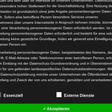
euen uns sehr über Ihr Interesse an unserem Unternehmen. Datenschu
besonders hohen Stellenwert für die Geschäftsleitung. Eine Nutzung d
etseiten ist grundsätzlich ohne jede Angabe personenbezogener Daten
h. Sofern eine betroffene Person besondere Services unseres
nehmens über unsere Internetseite in Anspruch nehmen möchte, könnt
 eine Verarbeitung personenbezogener Daten erforderlich werden. Ist 
eitung personenbezogener Daten erforderlich und besteht für eine sol
eitung keine gesetzliche Grundlage, holen wir generell eine Einwilligun
fenen Person ein.
rarbeitung personenbezogener Daten, beispielsweise des Namens, de
ift, E-Mail-Adresse oder Telefonnummer einer betroffenen Person, erfo
im Einklang mit der Datenschutz-Grundverordnung und in Übereinstim
n für uns geltenden landesspezifischen Datenschutzbestimmungen. Mit
 Datenschutzerklärung möchte unser Unternehmen die Öffentlichkeit ü
mfang und Zweck der von uns erhobenen, genutzten und verarbeiteten
enbezogenen Daten informieren. Ferner werden betroffene Personen 
 Datenschutzerklärung über die ihnen zustehenden Rechte aufgeklärt.
Essenziell
Externe Dienste
ben als für die Verarbeitung Verantwortlicher zahlreiche technische un
isatorische Maßnahmen umgesetzt, um einen möglichst lückenlosen S
✓ Akzeptieren
er diese Internetseite verarbeiteten personenbezogenen Daten