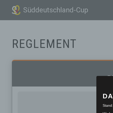
Süddeutschland-Cup
Zum
Inhalt
springen
REGLEMENT
R
DA
Stand