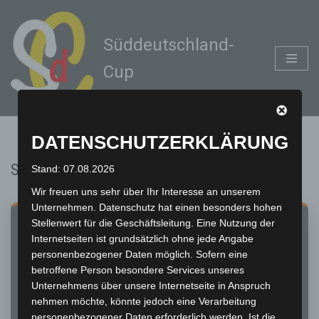
Zum
Süddeutschland-
Inhalt
Cup
springen
DATENSCHUTZERKLÄRUNG
SOCIAL MEDIA
Stand: 07.08.2026
Wir freuen uns sehr über Ihr Interesse an unserem
Unternehmen. Datenschutz hat einen besonders hohen
Stellenwert für die Geschäftsleitung. Eine Nutzung der
SÜDDEUTSCHLAND-CUP · SOCIAL MEDIA
Internetseiten ist grundsätzlich ohne jede Angabe
HOL DIR DIE ACTION NACH HAUSE!
personenbezogener Daten möglich. Sofern eine
Egal ob an der Strecke oder am Bildschirm – bleib immer
betroffene Person besondere Services unseres
informiert über die spannendste Rennserie im Süden. Wir
Unternehmens über unsere Internetseite in Anspruch
versorgen dich plattformübergreifend mit News, Videos, Live-
nehmen möchte, könnte jedoch eine Verarbeitung
Streams und den besten Momenten der Saison.
personenbezogener Daten erforderlich werden. Ist die