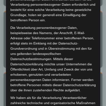
Verarbeitung personenbezogener Daten erforderlich und
besteht für eine solche Verarbeitung keine gesetzliche
Grundlage, holen wir generell eine Einwilligung der
betroffenen Person ein.
Die Verarbeitung personenbezogener Daten,
beispielsweise des Namens, der Anschrift, E-Mail-
YOUTUBE
Adresse oder Telefonnummer einer betroffenen Person,
Abonniert unseren YouTube-Kanal für die neuesten Videos und
erfolgt stets im Einklang mit der Datenschutz-
Live-Streams von allen Läufen!
Grundverordnung und in Übereinstimmung mit den für
@Süddeutschlandcup
uns geltenden landesspezifischen
▶ ZUM KANAL
Datenschutzbestimmungen. Mittels dieser
Datenschutzerklärung möchte unser Unternehmen die
Öffentlichkeit über Art, Umfang und Zweck der von uns
erhobenen, genutzten und verarbeiteten
personenbezogenen Daten informieren. Ferner werden
betroffene Personen mittels dieser Datenschutzerklärung
über die ihnen zustehenden Rechte aufgeklärt.
FACEBOOK
Wir haben als für die Verarbeitung Verantwortlicher
Folgt uns auf Facebook für aktuelle News, Bilder und
zahlreiche technische und organisatorische Maßnahmen